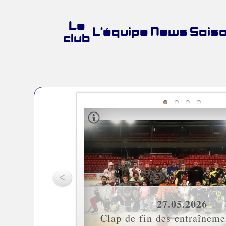
Le
L’équipe
News
Sais
club
<
27.05.2026
27.05.2026
Clap de fin des entraîneme
Clap de fin des entraîneme