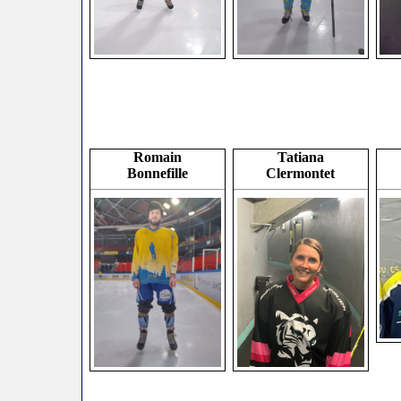
Romain
Tatiana
Bonnefille
Clermontet